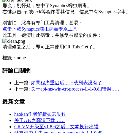
那么，别怀疑，您中了Synaptics蠕虫病毒。
右键点击crpj或crck等程序看其信息，信息中有Synaptics字串。
别害怕，此毒有专门工具清理，甚易：
点击下载Synaptics蠕虫病毒专杀工具
此工具一键清理此病毒，并修复被感染的文件：
清理修复之后，即可正常使用CR TubeGet了。
標籤：none
評論已關閉
上一篇:
如果程序重启后，下载列表没有了
下一篇:
关于api-ms-win-crt-process-l1-1-0.dll错误……
最新文章
haokan作者解析如若失败
关于cctv之高清下载……
CR VM升级至v1.8.6之后，文本换行出错
计算机中丢失 api-ms-win-core-path-|1-1-0.dll...