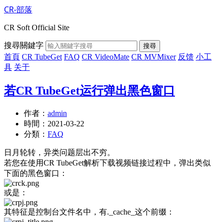
CR-部落
CR Soft Official Site
搜尋關鍵字
搜尋
首頁
CR TubeGet
FAQ
CR VideoMate
CR MVMixer
反馈
小工
具
关于
若CR TubeGet运行弹出黑色窗口
作者：
admin
時間：
2021-03-22
分類：
FAQ
日月轮转，异类问题层出不穷。
若您在使用CR TubeGet解析下载视频链接过程中，弹出类似
下面的黑色窗口：
或是：
其特征是控制台文件名中，有._cache_这个前缀：