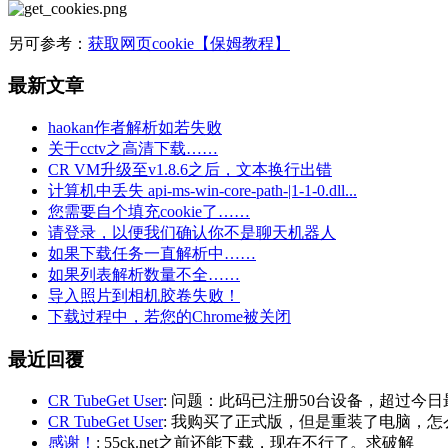
另可参考：
获取网页cookie【保姆教程】
最新文章
haokan作者解析如若失败
关于cctv之高清下载……
CR VM升级至v1.8.6之后，文本换行出错
计算机中丢失 api-ms-win-core-path-|1-1-0.dll...
您需要自个填充cookie了……
请登录，以便我们确认你不是聊天机器人
如果下载任务一直解析中……
如果列表解析数量不全……
导入照片到相机胶卷失败！
下载过程中，若您的Chrome被关闭
最近回覆
CR TubeGet User
: 问题：此码已注册50台设备，超过今日
CR TubeGet User
: 我购买了正式版，但是重装了电脑，
感谢！
: 55ck.net之前还能下载，现在不行了。求破解