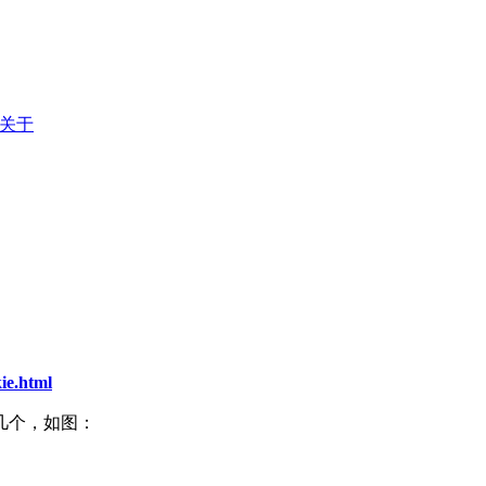
关于
kie.html
几个，如图：