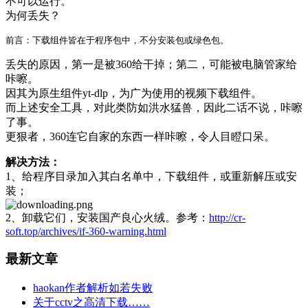
不可以运行。
为何丢失？
丢失的原因，第一是被360给干掉；第二，可能被电脑管家给
咔嚓。
因其为原生组件yt-dlp，为广为使用的视频下载组件。
而上述安全工具，对此类防如洪水猛兽，因此二话不说，咔嚓
了事。
更狠者，360连它自家的东西一样咔嚓，令人目瞪口呆。
解决方法：
1、给程序目录加入其白名单中，下载组件，或重新解压或安
装；
2、卸载它们，安装国产良心火绒。参考：
http://cr-
soft.top/archives/if-360-warning.html
最新文章
haokan作者解析如若失败
关于cctv之高清下载……