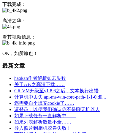
下载完成：
高清之华：
看其视频信息：
OK，如所愿也！
最新文章
haokan作者解析如若失败
关于cctv之高清下载……
CR VM升级至v1.8.6之后，文本换行出错
计算机中丢失 api-ms-win-core-path-|1-1-0.dll...
您需要自个填充cookie了……
请登录，以便我们确认你不是聊天机器人
如果下载任务一直解析中……
如果列表解析数量不全……
导入照片到相机胶卷失败！