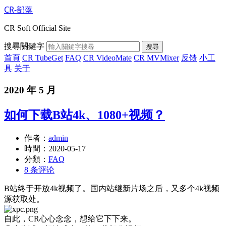
CR-部落
CR Soft Official Site
搜尋關鍵字
搜尋
首頁
CR TubeGet
FAQ
CR VideoMate
CR MVMixer
反馈
小工
具
关于
2020 年 5 月
如何下载B站4k、1080+视频？
作者：
admin
時間：
2020-05-17
分類：
FAQ
8 条评论
B站终于开放4k视频了。国内站继新片场之后，又多个4k视频
源获取处。
自此，CR心心念念，想给它下下来。