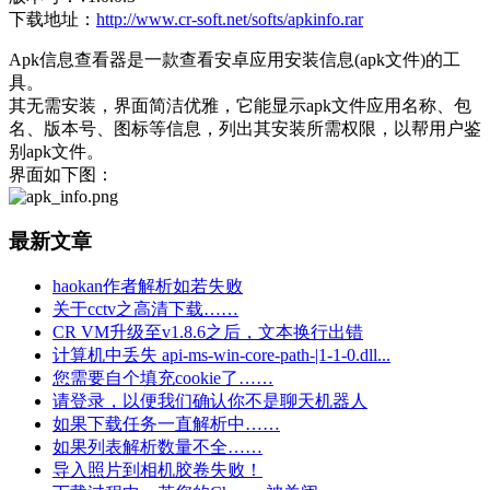
下载地址：
http://www.cr-soft.net/softs/apkinfo.rar
Apk信息查看器是一款查看安卓应用安装信息(apk文件)的工
具。
其无需安装，界面简洁优雅，它能显示apk文件应用名称、包
名、版本号、图标等信息，列出其安装所需权限，以帮用户鉴
别apk文件。
界面如下图：
最新文章
haokan作者解析如若失败
关于cctv之高清下载……
CR VM升级至v1.8.6之后，文本换行出错
计算机中丢失 api-ms-win-core-path-|1-1-0.dll...
您需要自个填充cookie了……
请登录，以便我们确认你不是聊天机器人
如果下载任务一直解析中……
如果列表解析数量不全……
导入照片到相机胶卷失败！