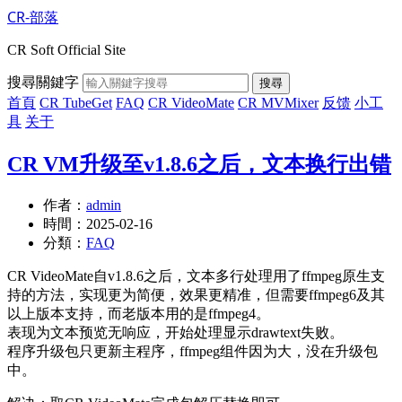
CR-部落
CR Soft Official Site
搜尋關鍵字
搜尋
首頁
CR TubeGet
FAQ
CR VideoMate
CR MVMixer
反馈
小工
具
关于
CR VM升级至v1.8.6之后，文本换行出错
作者：
admin
時間：
2025-02-16
分類：
FAQ
CR VideoMate自v1.8.6之后，文本多行处理用了ffmpeg原生支
持的方法，实现更为简便，效果更精准，但需要ffmpeg6及其
以上版本支持，而老版本用的是ffmpeg4。
表现为文本预览无响应，开始处理显示drawtext失败。
程序升级包只更新主程序，ffmpeg组件因为大，没在升级包
中。