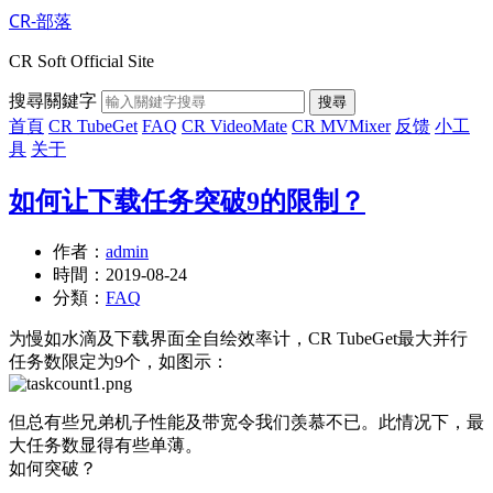
CR-部落
CR Soft Official Site
搜尋關鍵字
搜尋
首頁
CR TubeGet
FAQ
CR VideoMate
CR MVMixer
反馈
小工
具
关于
如何让下载任务突破9的限制？
作者：
admin
時間：
2019-08-24
分類：
FAQ
为慢如水滴及下载界面全自绘效率计，CR TubeGet最大并行
任务数限定为9个，如图示：
但总有些兄弟机子性能及带宽令我们羡慕不已。此情况下，最
大任务数显得有些单薄。
如何突破？