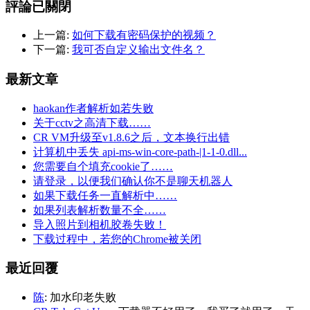
評論已關閉
上一篇:
如何下载有密码保护的视频？
下一篇:
我可否自定义输出文件名？
最新文章
haokan作者解析如若失败
关于cctv之高清下载……
CR VM升级至v1.8.6之后，文本换行出错
计算机中丢失 api-ms-win-core-path-|1-1-0.dll...
您需要自个填充cookie了……
请登录，以便我们确认你不是聊天机器人
如果下载任务一直解析中……
如果列表解析数量不全……
导入照片到相机胶卷失败！
下载过程中，若您的Chrome被关闭
最近回覆
陈
: 加水印老失败