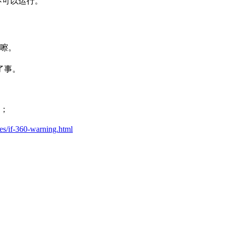
即不可以运行。
咔嚓。
了事。
装；
ives/if-360-warning.html