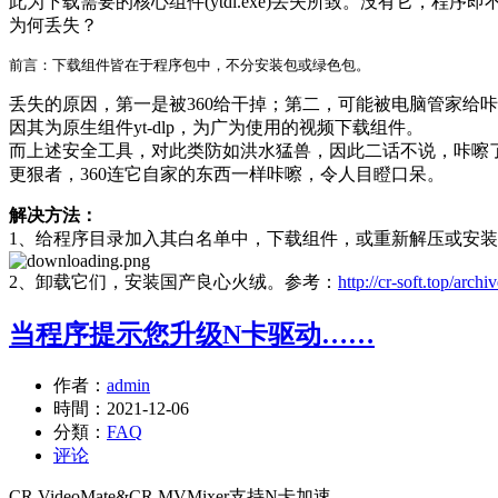
此为下载需要的核心组件(ytdl.exe)丢失所致。没有它，程序
为何丢失？
丢失的原因，第一是被360给干掉；第二，可能被电脑管家给
因其为原生组件yt-dlp，为广为使用的视频下载组件。
而上述安全工具，对此类防如洪水猛兽，因此二话不说，咔嚓
更狠者，360连它自家的东西一样咔嚓，令人目瞪口呆。
解决方法：
1、给程序目录加入其白名单中，下载组件，或重新解压或安
2、卸载它们，安装国产良心火绒。参考：
http://cr-soft.top/arch
当程序提示您升级N卡驱动……
作者：
admin
時間：
2021-12-06
分類：
FAQ
评论
CR VideoMate&CR MVMixer支持N卡加速。