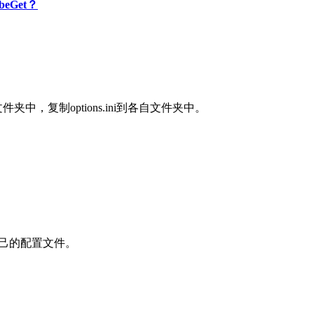
eGet？
中，复制options.ini到各自文件夹中。
。
它自己的配置文件。