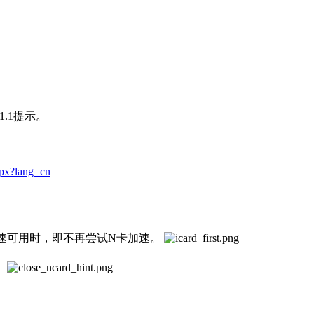
：
11.1提示。
spx?lang=cn
I卡加速可用时，即不再尝试N卡加速。
：