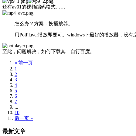
还有av01的视频编码格式……
怎么办？方案：换播放器。
用PotPlayer播放即要可。windows下最好的播放器，没
至此，问题解决；如何下载其，自行百度。
« 前一页
1
2
3
4
5
6
7
...
10
后一页 »
最新文章