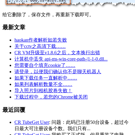
给它删除了，保存文件，再重新下载即可。
最新文章
haokan作者解析如若失败
关于cctv之高清下载……
CR VM升级至v1.8.6之后，文本换行出错
计算机中丢失 api-ms-win-core-path-|1-1-0.dll...
您需要自个填充cookie了……
请登录，以便我们确认你不是聊天机器人
如果下载任务一直解析中……
如果列表解析数量不全……
导入照片到相机胶卷失败！
下载过程中，若您的Chrome被关闭
最近回覆
CR TubeGet User
: 问题：此码已注册50台设备，超过今
日最大可注册设备个数。我们只有...
CR TubeGet User
: 我购买了正式版，但是重装了电脑，