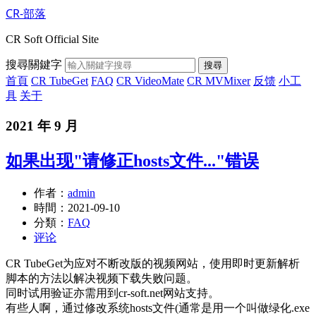
CR-部落
CR Soft Official Site
搜尋關鍵字
搜尋
首頁
CR TubeGet
FAQ
CR VideoMate
CR MVMixer
反馈
小工
具
关于
2021 年 9 月
如果出现"请修正hosts文件..."错误
作者：
admin
時間：
2021-09-10
分類：
FAQ
评论
CR TubeGet为应对不断改版的视频网站，使用即时更新解析
脚本的方法以解决视频下载失败问题。
同时试用验证亦需用到cr-soft.net网站支持。
有些人啊，通过修改系统hosts文件(通常是用一个叫做绿化.exe