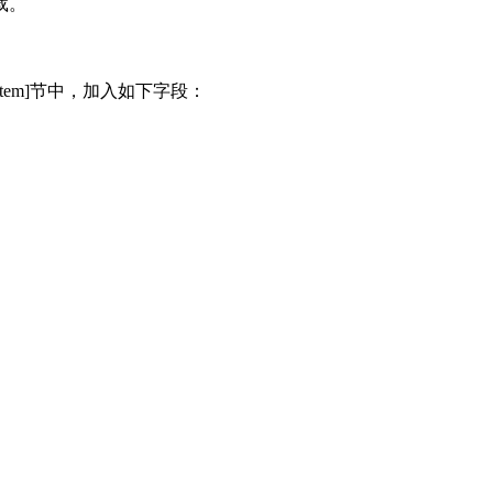
载。
[System]节中，加入如下字段：