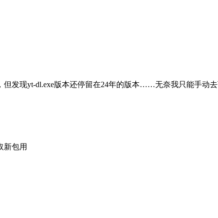
前，但发现yt-dl.exe版本还停留在24年的版本……无奈我只能手
取新包用