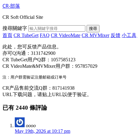
CR-部落
CR Soft Official Site
搜尋關鍵字
搜尋
首頁
CR TubeGet
FAQ
CR VideoMate
CR MVMixer
反馈
小工具
此处，您可反馈产品信息。
亦可Q沟通：3131742900
CR TubeGet用户Q群：1057585123
CR VideoMate&MVMixer用户群：957857029
CR产品售前交流Q群：817141938
URL下载问题，请贴上URL以便于验证。
已有 2440 條評論
oooo
May 19th, 2026 at 10:17 pm