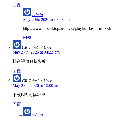
回覆
admin
May 29th, 2026 at 07:48 am
http://www.cr-soft.top/archives/playlist_lost_meidas.html
回覆
CR TubeGet User
May 27th, 2026 at 04:23 pm
抖音视频解析失败
回覆
CR TubeGet User
May 28th, 2026 at 10:00 am
下载B站只有480P
回覆
admin