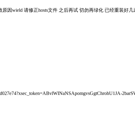
因wield 请修正hosts文件 之后再试 切勿再绿化 已经重
000000d027e74?xsec_token=ABvlWINaNSApomgvsGgtChrohU1JA-2bar