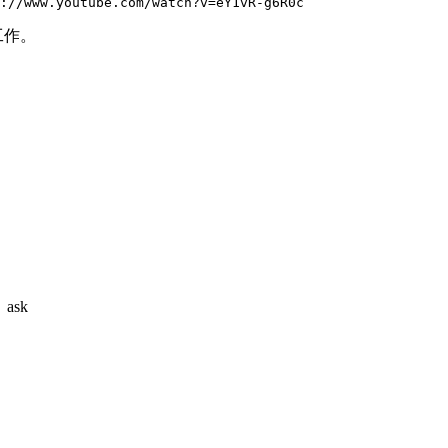
://www.youtube.com/watch?v=eY1vR-g6R0c
工作。
ask