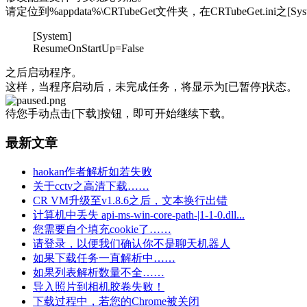
请定位到%appdata%\CRTubeGet文件夹，在CRTubeGet.ini之
[System]
ResumeOnStartUp=False
之后启动程序。
这样，当程序启动后，未完成任务，将显示为[已暂停]状态。
待您手动点击[下载]按钮，即可开始继续下载。
最新文章
haokan作者解析如若失败
关于cctv之高清下载……
CR VM升级至v1.8.6之后，文本换行出错
计算机中丢失 api-ms-win-core-path-|1-1-0.dll...
您需要自个填充cookie了……
请登录，以便我们确认你不是聊天机器人
如果下载任务一直解析中……
如果列表解析数量不全……
导入照片到相机胶卷失败！
下载过程中，若您的Chrome被关闭