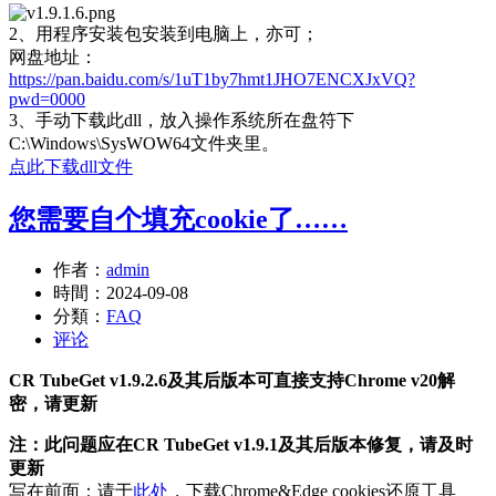
2、用程序安装包安装到电脑上，亦可；
网盘地址：
https://pan.baidu.com/s/1uT1by7hmt1JHO7ENCXJxVQ?
pwd=0000
3、手动下载此dll，放入操作系统所在盘符下
C:\Windows\SysWOW64文件夹里。
点此下载dll文件
您需要自个填充cookie了……
作者：
admin
時間：
2024-09-08
分類：
FAQ
评论
CR TubeGet v1.9.2.6及其后版本可直接支持Chrome v20解
密，请更新
注：此问题应在CR TubeGet v1.9.1及其后版本修复，请及时
更新
写在前面：请于
此处
，下载Chrome&Edge cookies还原工具