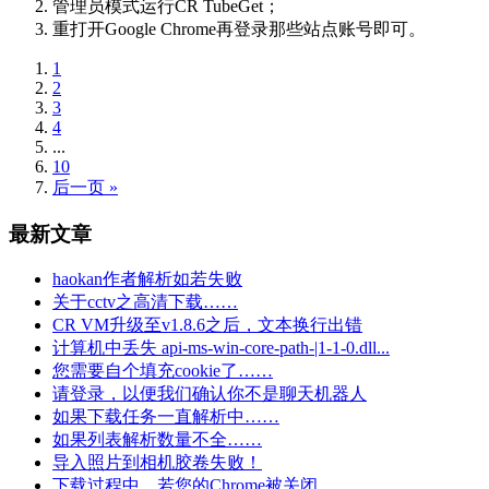
管理员模式运行CR TubeGet；
重打开Google Chrome再登录那些站点账号即可。
1
2
3
4
...
10
后一页 »
最新文章
haokan作者解析如若失败
关于cctv之高清下载……
CR VM升级至v1.8.6之后，文本换行出错
计算机中丢失 api-ms-win-core-path-|1-1-0.dll...
您需要自个填充cookie了……
请登录，以便我们确认你不是聊天机器人
如果下载任务一直解析中……
如果列表解析数量不全……
导入照片到相机胶卷失败！
下载过程中，若您的Chrome被关闭