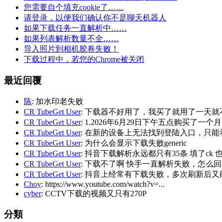
您需要自个填充cookie了……
请登录，以便我们确认你不是聊天机器人
如果下载任务一直解析中……
如果列表解析数量不全……
导入照片到相机胶卷失败！
下载过程中，若您的Chrome被关闭
最近回覆
陈
: 加水印老失败
CR TubeGet User
: 下载器不好用了，我买了就用了一天就
CR TubeGet User
: 1.2026年6月29日下午五点购买了一个
CR TubeGet User
: 在新的设备上无法找到登陆入口，只能
CR TubeGet User
: 为什么会显示下载失败generic
CR TubeGet User
: 抖音下载解析永远都只有35条 填了ck
CR TubeGet User
: 下载不了啊 快手一直解析失败，怎么
CR TubeGet User
: 抖音上经常有下载失败，多次刷新后
Choy
: https://www.youtube.com/watch?v=...
cyber
: CCTV下载的视频又只有270P
分類