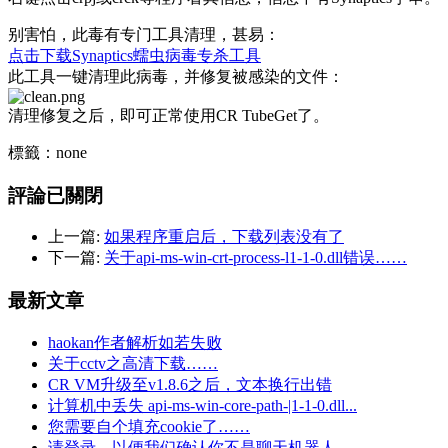
别害怕，此毒有专门工具清理，甚易：
点击下载Synaptics蠕虫病毒专杀工具
此工具一键清理此病毒，并修复被感染的文件：
清理修复之后，即可正常使用CR TubeGet了。
標籤：none
評論已關閉
上一篇:
如果程序重启后，下载列表没有了
下一篇:
关于api-ms-win-crt-process-l1-1-0.dll错误……
最新文章
haokan作者解析如若失败
关于cctv之高清下载……
CR VM升级至v1.8.6之后，文本换行出错
计算机中丢失 api-ms-win-core-path-|1-1-0.dll...
您需要自个填充cookie了……
请登录，以便我们确认你不是聊天机器人