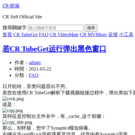
CR-部落
CR Soft Official Site
搜尋關鍵字
搜尋
首頁
CR TubeGet
FAQ
CR VideoMate
CR MVMixer
反馈
小工具
若CR TubeGet运行弹出黑色窗口
作者：
admin
時間：
2021-03-22
分類：
FAQ
日月轮转，异类问题层出不穷。
若您在使用CR TubeGet解析下载视频链接过程中，弹出类似
或是：
其特征是控制台文件名中，有._cache_这个前缀：
那么，别怀疑，您中了Synaptics蠕虫病毒。
右键点击crpj或crck等程序看其信息，信息中有Synaptics字串。