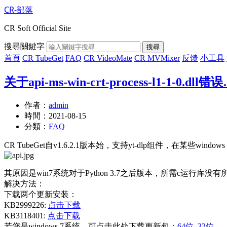
CR-部落
CR Soft Official Site
搜尋關鍵字
搜尋
首頁
CR TubeGet
FAQ
CR VideoMate
CR MVMixer
反馈
小工具
关于api-ms-win-crt-process-l1-1-0.dll
作者：
admin
時間：
2021-08-15
分類：
FAQ
CR TubeGet自v1.6.2.1版本始，支持yt-dlp组件，在某些windows 
其原因是win7系统对于Python 3.7之后版本，所需c运行库没有
解决方法：
下载两个更新安装：
KB2999226:
点击下载
KB3118401:
点击下载
若您是windows 7系统，可点击此处下载更新包：
64位
32位