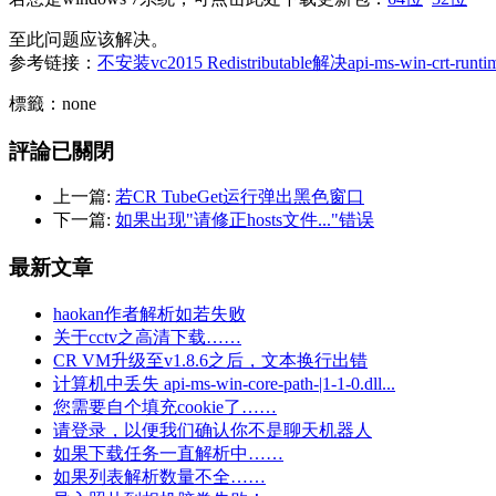
至此问题应该解决。
参考链接：
不安装vc2015 Redistributable解决api-ms-win-crt-runt
標籤：none
評論已關閉
上一篇:
若CR TubeGet运行弹出黑色窗口
下一篇:
如果出现"请修正hosts文件..."错误
最新文章
haokan作者解析如若失败
关于cctv之高清下载……
CR VM升级至v1.8.6之后，文本换行出错
计算机中丢失 api-ms-win-core-path-|1-1-0.dll...
您需要自个填充cookie了……
请登录，以便我们确认你不是聊天机器人
如果下载任务一直解析中……
如果列表解析数量不全……