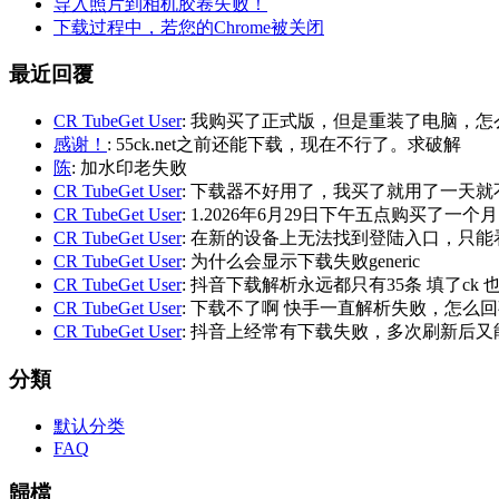
导入照片到相机胶卷失败！
下载过程中，若您的Chrome被关闭
最近回覆
CR TubeGet User
: 我购买了正式版，但是重装了电脑，
感谢！
: 55ck.net之前还能下载，现在不行了。求破解
陈
: 加水印老失败
CR TubeGet User
: 下载器不好用了，我买了就用了一天就
CR TubeGet User
: 1.2026年6月29日下午五点购买了一个
CR TubeGet User
: 在新的设备上无法找到登陆入口，只能
CR TubeGet User
: 为什么会显示下载失败generic
CR TubeGet User
: 抖音下载解析永远都只有35条 填了ck
CR TubeGet User
: 下载不了啊 快手一直解析失败，怎么
CR TubeGet User
: 抖音上经常有下载失败，多次刷新后
分類
默认分类
FAQ
歸檔