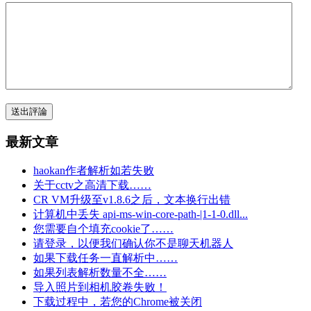
送出評論
最新文章
haokan作者解析如若失败
关于cctv之高清下载……
CR VM升级至v1.8.6之后，文本换行出错
计算机中丢失 api-ms-win-core-path-|1-1-0.dll...
您需要自个填充cookie了……
请登录，以便我们确认你不是聊天机器人
如果下载任务一直解析中……
如果列表解析数量不全……
导入照片到相机胶卷失败！
下载过程中，若您的Chrome被关闭