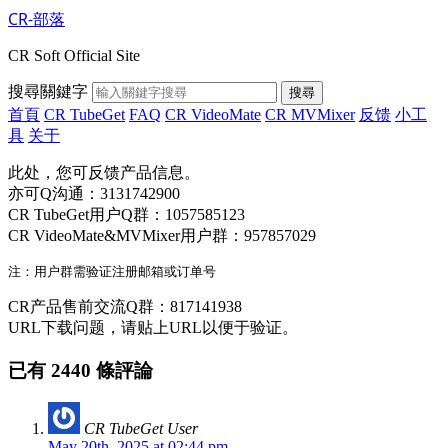
CR-部落
CR Soft Official Site
搜尋關鍵字
搜尋
首頁
CR TubeGet
FAQ
CR VideoMate
CR MVMixer
反馈
小工
具
关于
此处，您可反馈产品信息。
亦可Q沟通：3131742900
CR TubeGet用户Q群：1057585123
CR VideoMate&MVMixer用户群：957857029
CR产品售前交流Q群：817141938
URL下载问题，请贴上URL以便于验证。
已有 2440 條評論
CR TubeGet User
May 20th, 2025 at 02:44 pm