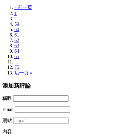
« 前一页
1
...
59
60
61
62
63
64
65
...
75
后一页 »
添加新評論
稱呼
Email
網站
內容