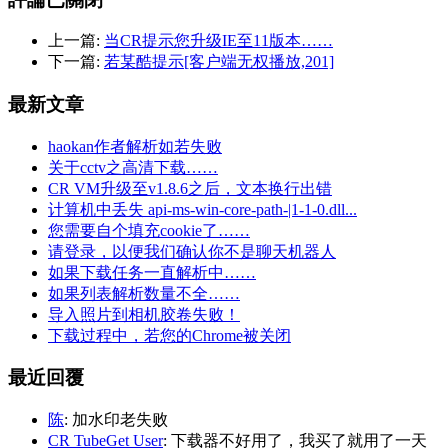
上一篇:
当CR提示您升级IE至11版本……
下一篇:
若某酷提示[客户端无权播放,201]
最新文章
haokan作者解析如若失败
关于cctv之高清下载……
CR VM升级至v1.8.6之后，文本换行出错
计算机中丢失 api-ms-win-core-path-|1-1-0.dll...
您需要自个填充cookie了……
请登录，以便我们确认你不是聊天机器人
如果下载任务一直解析中……
如果列表解析数量不全……
导入照片到相机胶卷失败！
下载过程中，若您的Chrome被关闭
最近回覆
陈
: 加水印老失败
CR TubeGet User
: 下载器不好用了，我买了就用了一天