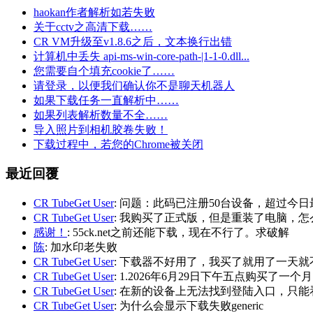
haokan作者解析如若失败
关于cctv之高清下载……
CR VM升级至v1.8.6之后，文本换行出错
计算机中丢失 api-ms-win-core-path-|1-1-0.dll...
您需要自个填充cookie了……
请登录，以便我们确认你不是聊天机器人
如果下载任务一直解析中……
如果列表解析数量不全……
导入照片到相机胶卷失败！
下载过程中，若您的Chrome被关闭
最近回覆
CR TubeGet User
: 问题：此码已注册50台设备，超过今日
CR TubeGet User
: 我购买了正式版，但是重装了电脑，
感谢！
: 55ck.net之前还能下载，现在不行了。求破解
陈
: 加水印老失败
CR TubeGet User
: 下载器不好用了，我买了就用了一天就
CR TubeGet User
: 1.2026年6月29日下午五点购买了一个
CR TubeGet User
: 在新的设备上无法找到登陆入口，只能
CR TubeGet User
: 为什么会显示下载失败generic