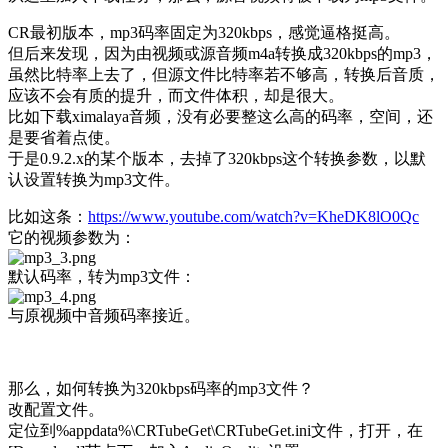
CR最初版本，mp3码率固定为320kbps，感觉逼格挺高。
但后来发现，因为由视频或源音频m4a转换成320kbps的mp3，
虽然比特率上去了，但源文件比特率若不够高，转换后音质，
应该不会有质的提升，而文件体积，却是很大。
比如下载ximalaya音频，没有必要整这么高的码率，空间，还
是要省着点使。
于是0.9.2.x的某个版本，去掉了320kbps这个转换参数，以默
认设置转换为mp3文件。
比如这条：
https://www.youtube.com/watch?v=KheDK8lO0Qc
它的视频参数为：
默认码率，转为mp3文件：
与原视频中音频码率接近。
那么，如何转换为320kbps码率的mp3文件？
改配置文件。
定位到%appdata%\CRTubeGet\CRTubeGet.ini文件，打开，在