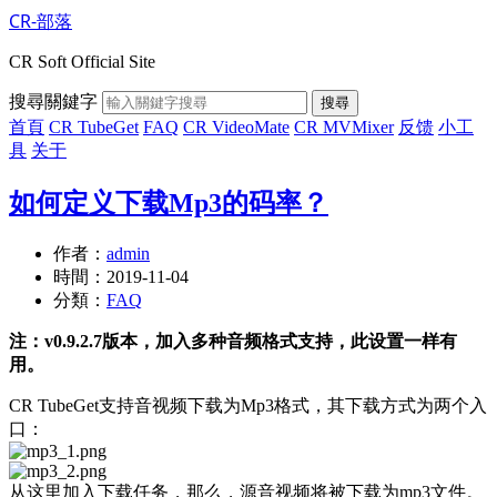
CR-部落
CR Soft Official Site
搜尋關鍵字
搜尋
首頁
CR TubeGet
FAQ
CR VideoMate
CR MVMixer
反馈
小工
具
关于
如何定义下载Mp3的码率？
作者：
admin
時間：
2019-11-04
分類：
FAQ
注：v0.9.2.7版本，加入多种音频格式支持，此设置一样有
用。
CR TubeGet支持音视频下载为Mp3格式，其下载方式为两个入
口：
从这里加入下载任务，那么，源音视频将被下载为mp3文件。